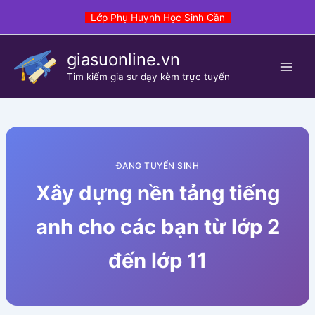
Skip
Lớp Phụ Huynh Học Sinh Cần
to
content
giasuonline.vn
Tim kiếm gia sư dạy kèm trực tuyến
ĐANG TUYỂN SINH
Xây dựng nền tảng tiếng
anh cho các bạn từ lớp 2
đến lớp 11