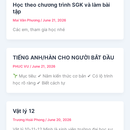
Học theo chương trình SGK và làm bài
tập
Mai Văn Phương
/
June 21, 2026
Các em, tham gia học nhé
TIẾNG ANH/HÀN CHO NGƯỜI BẮT ĐẦU
PHUC VU
/
June 21, 2026
Mục tiêu: ✔ Nắm kiến thức cơ bản ✔ Có lộ trình
học rõ ràng ✔ Biết cách tự
Vật lý 12
Trương Hoài Phong
/
June 20, 2026
Vật lý 10-11-12 Mình là sinh viên trường đại học sư