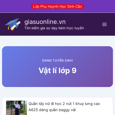
Skip
Lớp Phụ Huynh Học Sinh Cần
to
content
giasuonline.vn
Tim kiếm gia sư dạy kèm trực tuyến
ĐANG TUYỂN SINH
Vật lí lớp 9
Quần tây nữ đi học 2 nút 1 khuy lưng cao
A625 dáng quần baggy vải