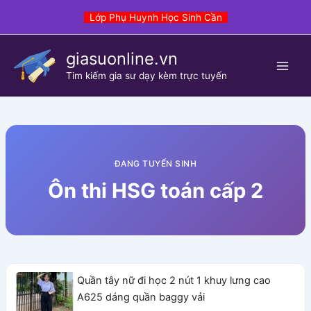
Skip
Lớp Phụ Huynh Học Sinh Cần
to
content
giasuonline.vn
Tim kiếm gia sư dạy kèm trực tuyến
ĐANG TUYỂN SINH
Ôn thi HSG toán cấp 2
Quần tây nữ đi học 2 nút 1 khuy lưng cao
A625 dáng quần baggy vải