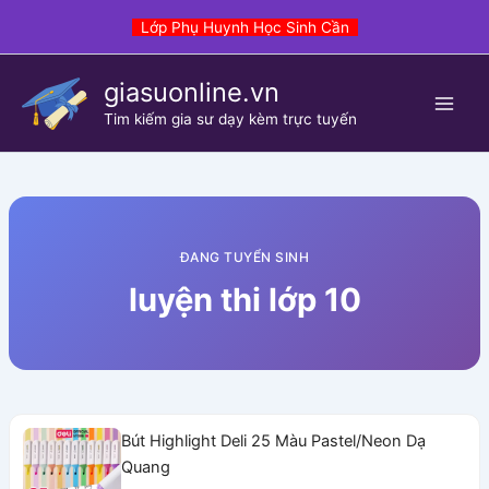
Skip
Lớp Phụ Huynh Học Sinh Cần
to
content
giasuonline.vn
Tim kiếm gia sư dạy kèm trực tuyến
ĐANG TUYỂN SINH
luyện thi lớp 10
Bút Highlight Deli 25 Màu Pastel/Neon Dạ
Quang