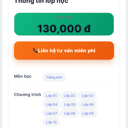
Thông tin lớp học
HỌC PHÍ
130,000 đ
Liên hệ tư vấn miễn phí
Môn học
Tiếng Anh
Chương trình
Lớp 01
Lớp 02
Lớp 03
Lớp 04
Lớp 05
Lớp 06
Lớp 07
Lớp 08
Lớp 09
Lớp 10