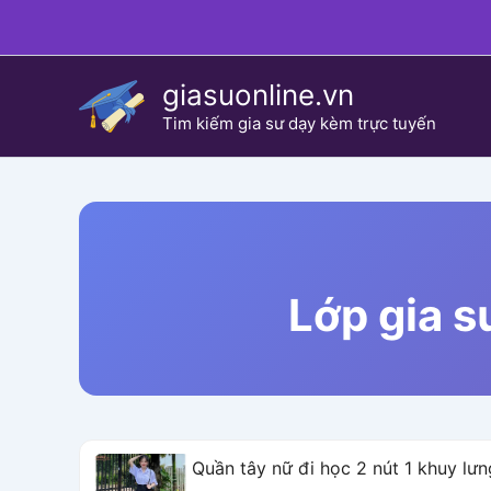
Skip
to
content
giasuonline.vn
Tim kiếm gia sư dạy kèm trực tuyến
Lớp gia s
Quần tây nữ đi học 2 nút 1 khuy l