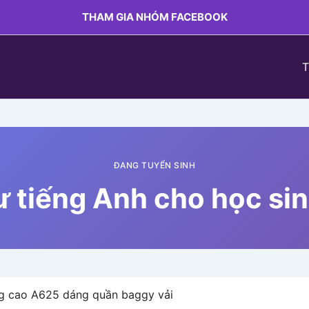
THAM GIA NHÓM FACEBOOK
T
ĐANG TUYỂN SINH
ư tiếng Anh cho học si
ưng cao A625 dáng quần baggy vải