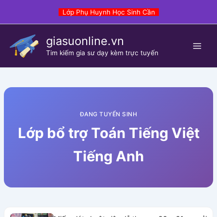
Skip
Lớp Phụ Huynh Học Sinh Cần
to
content
giasuonline.vn
Tim kiếm gia sư dạy kèm trực tuyến
ĐANG TUYỂN SINH
Lớp bổ trợ Toán Tiếng Việt
Tiếng Anh