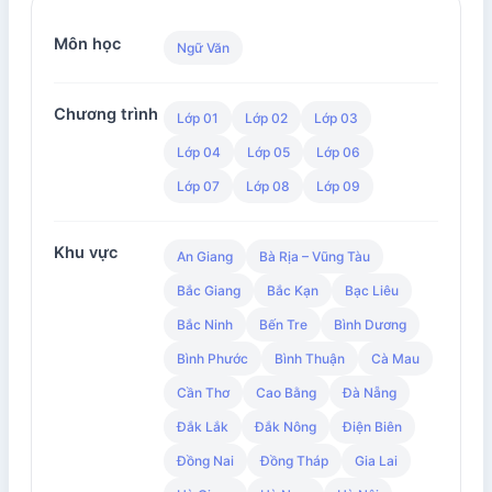
Môn học
Ngữ Văn
Chương trình
Lớp 01
Lớp 02
Lớp 03
Lớp 04
Lớp 05
Lớp 06
Lớp 07
Lớp 08
Lớp 09
Khu vực
An Giang
Bà Rịa – Vũng Tàu
Bắc Giang
Bắc Kạn
Bạc Liêu
Bắc Ninh
Bến Tre
Bình Dương
Bình Phước
Bình Thuận
Cà Mau
Cần Thơ
Cao Bằng
Đà Nẵng
Đắk Lắk
Đắk Nông
Điện Biên
Đồng Nai
Đồng Tháp
Gia Lai