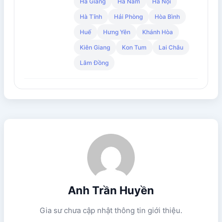
Hà Giang
Hà Nam
Hà Nội
Hà Tĩnh
Hải Phòng
Hòa Bình
Huế
Hưng Yên
Khánh Hòa
Kiên Giang
Kon Tum
Lai Châu
Lâm Đồng
Anh Trần Huyền
Gia sư chưa cập nhật thông tin giới thiệu.