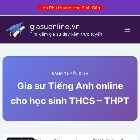
Skip
Lớp Phụ Huynh Học Sinh Cần
to
content
giasuonline.vn
Tim kiếm gia sư dạy kèm trực tuyến
ĐANG TUYỂN SINH
Gia sư Tiếng Anh online
cho học sinh THCS – THPT