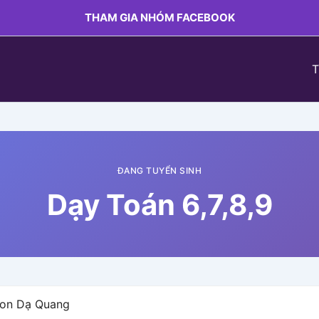
THAM GIA NHÓM FACEBOOK
T
ĐANG TUYỂN SINH
Dạy Toán 6,7,8,9
Neon Dạ Quang