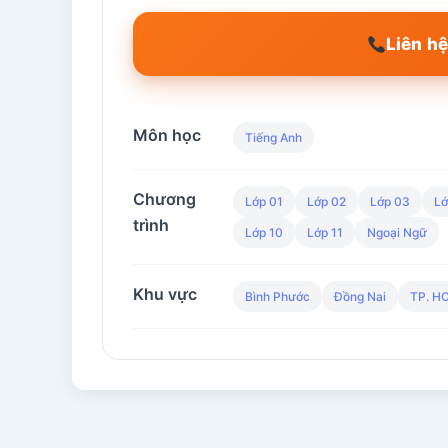
Liên hệ
Môn học
Tiếng Anh
Chương
Lớp 01
Lớp 02
Lớp 03
Lớ
trình
Lớp 10
Lớp 11
Ngoại Ngữ
Khu vực
Bình Phước
Đồng Nai
TP. H