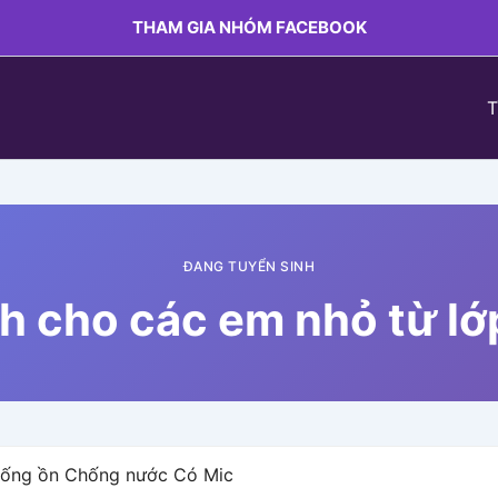
THAM GIA NHÓM FACEBOOK
T
ĐANG TUYỂN SINH
h cho các em nhỏ từ lớp
hống ồn Chống nước Có Mic