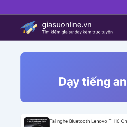
Skip
to
content
giasuonline.vn
Tim kiếm gia sư dạy kèm trực tuyến
Dạy tiếng an
Tai nghe Bluetooth Lenovo TH10 C