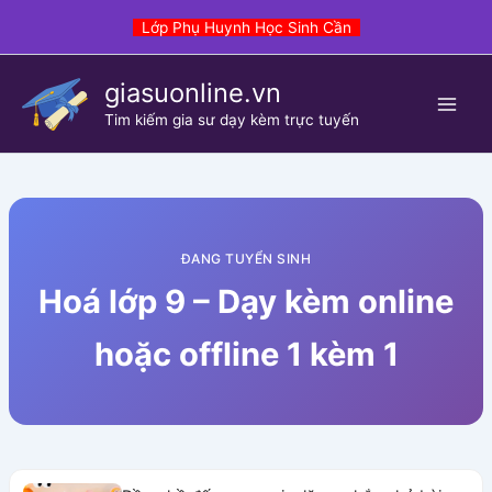
Skip
Lớp Phụ Huynh Học Sinh Cần
to
content
giasuonline.vn
Tim kiếm gia sư dạy kèm trực tuyến
ĐANG TUYỂN SINH
Hoá lớp 9 – Dạy kèm online
hoặc offline 1 kèm 1