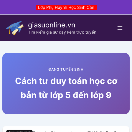
Skip
Lớp Phụ Huynh Học Sinh Cần
to
content
giasuonline.vn
Tim kiếm gia sư dạy kèm trực tuyến
ĐANG TUYỂN SINH
Cách tư duy toán học cơ
bản từ lớp 5 đến lớp 9