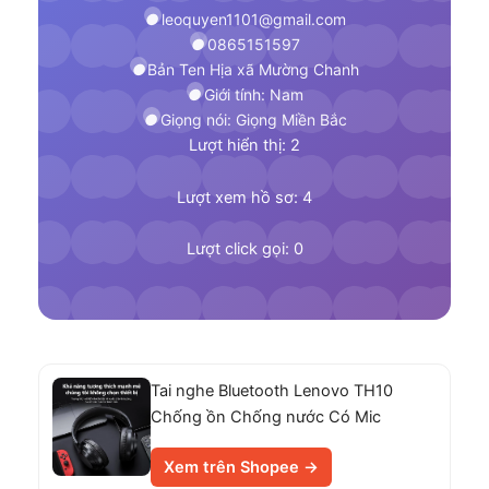
leoquyen1101@gmail.com
0865151597
Bản Ten Hịa xã Mường Chanh
Giới tính: Nam
Giọng nói: Giọng Miền Bắc
Lượt hiển thị: 2
Lượt xem hồ sơ: 4
Lượt click gọi: 0
Tai nghe Bluetooth Lenovo TH10
Chống ồn Chống nước Có Mic
Xem trên Shopee →