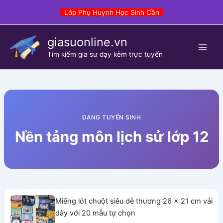
Skip
Lớp Phụ Huynh Học Sinh Cần
to
content
giasuonline.vn
Tim kiếm gia sư dạy kèm trực tuyến
ĐANG TUYỂN SINH
Nền tảng môn lịch sử lớp 12
Miếng lót chuột siêu dễ thương 26 x 21 cm vải
dày với 20 mẫu tự chọn