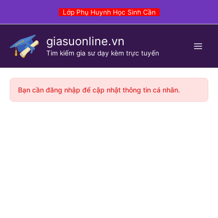
Skip
Lớp Phụ Huynh Học Sinh Cần
to
content
giasuonline.vn
Tim kiếm gia sư dạy kèm trực tuyến
Bạn cần đăng nhập để cập nhật thông tin cá nhân.