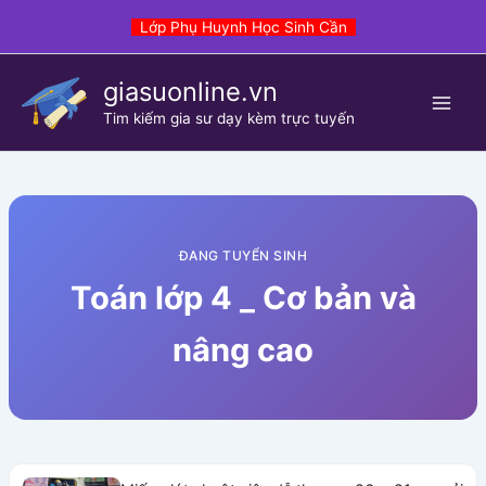
Skip
Lớp Phụ Huynh Học Sinh Cần
to
content
giasuonline.vn
Tim kiếm gia sư dạy kèm trực tuyến
ĐANG TUYỂN SINH
Toán lớp 4 _ Cơ bản và
nâng cao