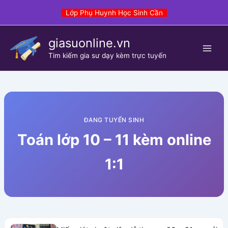
Skip
Lớp Phụ Huynh Học Sinh Cần
to
content
giasuonline.vn
Tim kiếm gia sư dạy kèm trực tuyến
ĐANG TUYỂN SINH
Toán lớp 10 – 11 kèm online
1:1