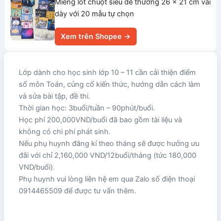
Miếng lót chuột siêu dễ thương 26 x 21 cm vải
dày với 20 mẫu tự chọn
Xem trên Shopee →
Lớp dành cho học sinh lớp 10 – 11 cần cải thiện điểm
số môn Toán, củng cố kiến thức, hướng dẫn cách làm
và sửa bài tập, đề thi.
Thời gian học: 3buổi/tuần – 90phút/buổi.
Học phí 200,000VND/buổi đã bao gồm tài liệu và
không có chi phí phát sinh.
Nếu phụ huynh đăng kí theo tháng sẽ được hưởng ưu
đãi với chỉ 2,160,000 VND/12buổi/tháng (tức 180,000
VND/buổi).
Phụ huynh vui lòng liên hệ em qua Zalo số điện thoại
0914465509 để được tư vấn thêm.