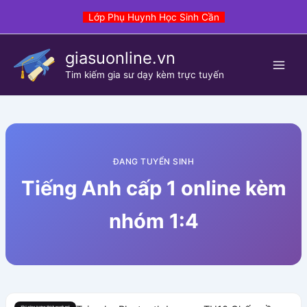
Skip
Lớp Phụ Huynh Học Sinh Cần
to
content
giasuonline.vn
Tim kiếm gia sư dạy kèm trực tuyến
ĐANG TUYỂN SINH
Tiếng Anh cấp 1 online kèm
nhóm 1:4