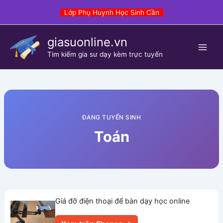
Skip
Lớp Phụ Huynh Học Sinh Cần
to
content
giasuonline.vn
Tim kiếm gia sư dạy kèm trực tuyến
ĐANG TUYỂN SINH
Toán
Giá đỡ điện thoại để bàn dạy học online