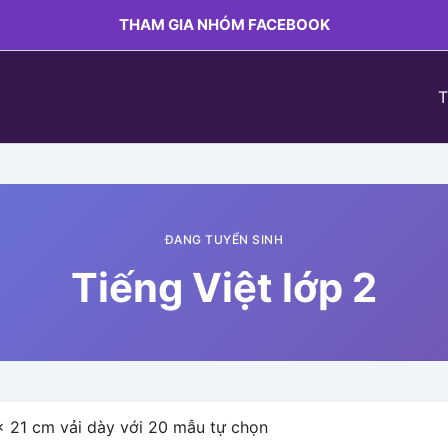
THAM GIA NHÓM FACEBOOK
T
ĐANG TUYỂN SINH
Tiếng Việt lớp 2
x 21 cm vải dày với 20 mẫu tự chọn