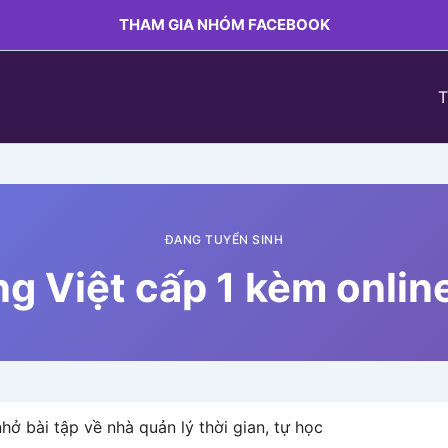
THAM GIA NHÓM FACEBOOK
T
ĐANG TUYỂN SINH
ng Việt cấp 1 kèm online
ở bài tập về nhà quản lý thời gian, tự học