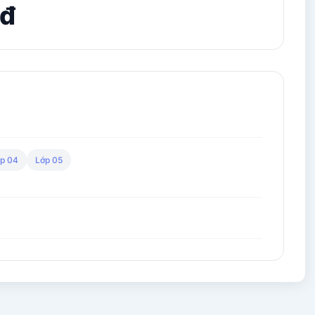
 đ
p 04
Lớp 05