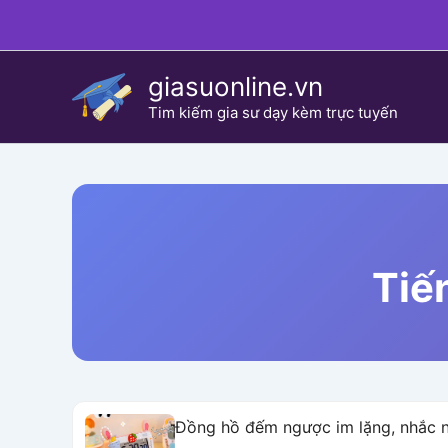
Skip
to
content
giasuonline.vn
Tim kiếm gia sư dạy kèm trực tuyến
Tiế
Đồng hồ đếm ngược im lặng, nhắc nh