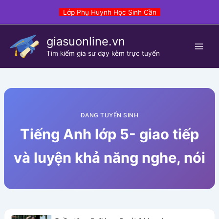
Skip
Lớp Phụ Huynh Học Sinh Cần
to
content
giasuonline.vn
Tim kiếm gia sư dạy kèm trực tuyến
ĐANG TUYỂN SINH
Tiếng Anh lớp 5- giao tiếp
và luyện khả năng nghe, nói