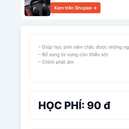
Xem trên Shopee →
– Giúp học sinh nắm chắc được những ng
– Bổ sung từ vựng còn thiếu sót
– Chỉnh phát âm
HỌC PHÍ: 90 đ