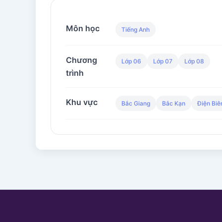
Môn học
Tiếng Anh
Chương
Lớp 06
Lớp 07
Lớp 08
trình
Khu vực
Bắc Giang
Bắc Kạn
Điện Biê