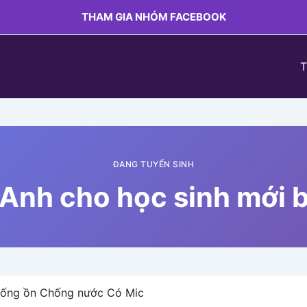
THAM GIA NHÓM FACEBOOK
T
ĐANG TUYỂN SINH
Anh cho học sinh mới 
hống ồn Chống nước Có Mic