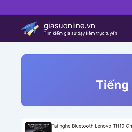
Skip
to
content
giasuonline.vn
Tim kiếm gia sư dạy kèm trực tuyến
Tiếng 
Tai nghe Bluetooth Lenovo TH10 C