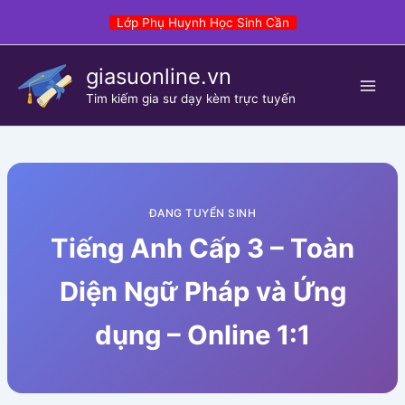
Skip
Lớp Phụ Huynh Học Sinh Cần
to
content
giasuonline.vn
Tim kiếm gia sư dạy kèm trực tuyến
ĐANG TUYỂN SINH
Tiếng Anh Cấp 3 – Toàn
Diện Ngữ Pháp và Ứng
dụng – Online 1:1