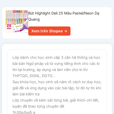
Bút Highlight Deli 25 Màu Pastel/Neon Dạ
Quang
Xem trên Shopee →
Lớp dành cho học sinh cấp 3 cần hệ thống và học
bài bản Ngữ pháp và từ vựng tiếng Anh cho các kì
thi tại trường, áp dụng và làm nền cho kì thi
THPTQG, ĐGNL, ĐGTD…
Sau khóa học, học sinh sẽ nắm rõ cách tư duy học,
giải đề và ứng dụng vào các bài tập, từ đó tự tin khi
làm bài kiểm tra
Lớp chuyên về kèm sát từng bài, giải thích chi tiết,
luyện đề theo từng chuyên đề
1h30p/buổi ạ