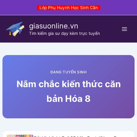
Skip
Lớp Phụ Huynh Học Sinh Cần
to
content
giasuonline.vn
Tim kiếm gia sư dạy kèm trực tuyến
ĐANG TUYỂN SINH
Nắm chắc kiến thức căn
bản Hóa 8