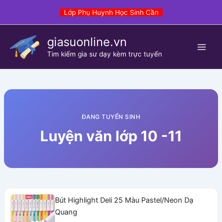
Skip
Lớp Phụ Huynh Học Sinh Cần
to
content
giasuonline.vn
Tim kiếm gia sư dạy kèm trực tuyến
ĐANG TUYỂN SINH
Luyện văn lớp 10 -11
Bút Highlight Deli 25 Màu Pastel/Neon Dạ
Quang