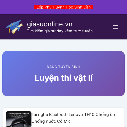
Skip
Lớp Phụ Huynh Học Sinh Cần
to
content
giasuonline.vn
Tim kiếm gia sư dạy kèm trực tuyến
ĐANG TUYỂN SINH
Luyện thi vật lí
Tai nghe Bluetooth Lenovo TH10 Chống ồn
Chống nước Có Mic