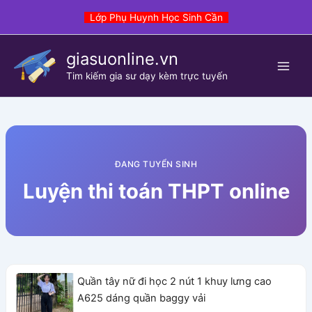
Skip
Lớp Phụ Huynh Học Sinh Cần
to
content
giasuonline.vn
Tim kiếm gia sư dạy kèm trực tuyến
ĐANG TUYỂN SINH
Luyện thi toán THPT online
Quần tây nữ đi học 2 nút 1 khuy lưng cao
A625 dáng quần baggy vải