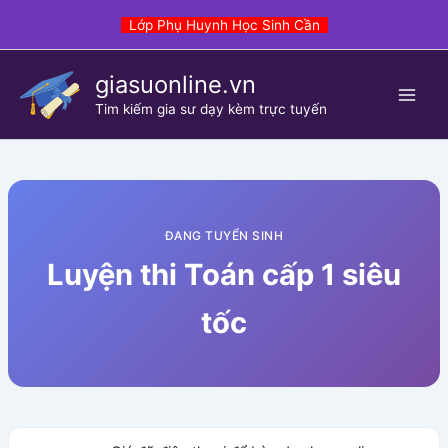
Skip
Lớp Phụ Huynh Học Sinh Cần
to
content
giasuonline.vn
Tim kiếm gia sư dạy kèm trực tuyến
ĐANG TUYỂN SINH
Luyện thi Toán cấp 1 siêu
tốc