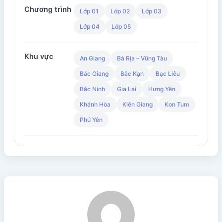
Chương trình
Lớp 01
Lớp 02
Lớp 03
Lớp 04
Lớp 05
Khu vực
An Giang
Bà Rịa – Vũng Tàu
Bắc Giang
Bắc Kạn
Bạc Liêu
Bắc Ninh
Gia Lai
Hưng Yên
Khánh Hòa
Kiên Giang
Kon Tum
Phú Yên