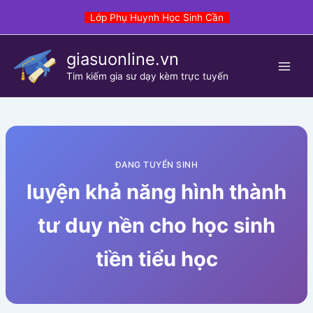
Skip
Lớp Phụ Huynh Học Sinh Cần
to
content
giasuonline.vn
Tim kiếm gia sư dạy kèm trực tuyến
ĐANG TUYỂN SINH
luyện khả năng hình thành
tư duy nền cho học sinh
tiền tiểu học