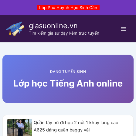
Skip
Lớp Phụ Huynh Học Sinh Cần
to
content
giasuonline.vn
Tim kiếm gia sư dạy kèm trực tuyến
ĐANG TUYỂN SINH
Lớp học Tiếng Anh online
Quần tây nữ đi học 2 nút 1 khuy lưng cao
A625 dáng quần baggy vải