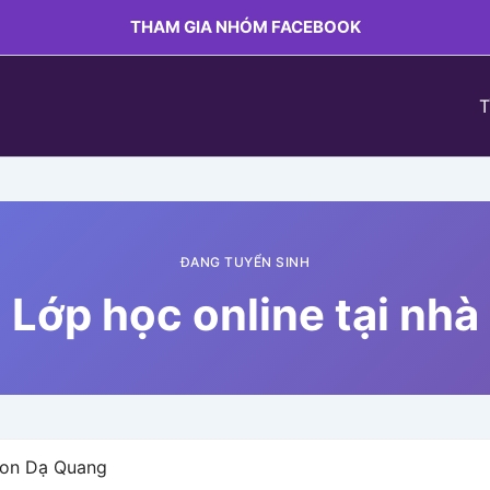
THAM GIA NHÓM FACEBOOK
T
ĐANG TUYỂN SINH
Lớp học online tại nhà
Neon Dạ Quang