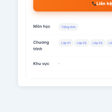
Liên hệ
Môn học
Tiếng Anh
Chương
Lớp 01
Lớp 02
Lớp 03
Lớ
trình
Khu vực
-