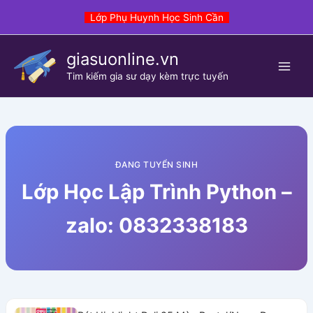
Skip
Lớp Phụ Huynh Học Sinh Cần
to
content
giasuonline.vn
Tim kiếm gia sư dạy kèm trực tuyến
ĐANG TUYỂN SINH
Lớp Học Lập Trình Python –
zalo: 0832338183