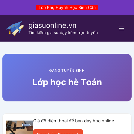
Skip
Lớp Phụ Huynh Học Sinh Cần
to
content
giasuonline.vn
Tim kiếm gia sư dạy kèm trực tuyến
ĐANG TUYỂN SINH
Lớp học hè Toán
Giá đỡ điện thoại để bàn dạy học online