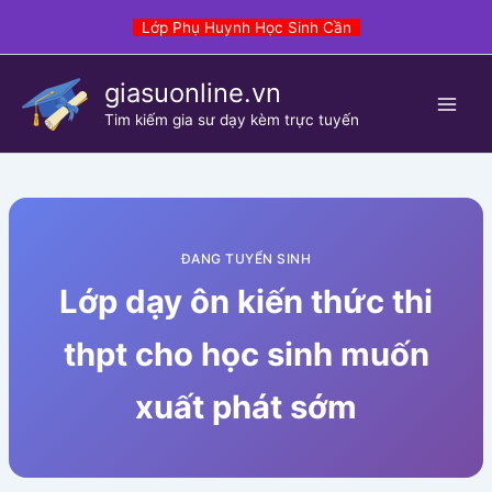
Skip
Lớp Phụ Huynh Học Sinh Cần
to
content
giasuonline.vn
Tim kiếm gia sư dạy kèm trực tuyến
ĐANG TUYỂN SINH
Lớp dạy ôn kiến thức thi
thpt cho học sinh muốn
xuất phát sớm