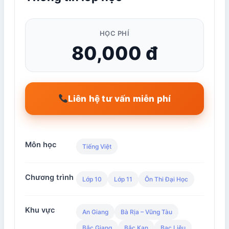
HỌC PHÍ
80,000 đ
Liên hệ tư vấn miễn phí
Môn học
Tiếng Việt
Chương trình
Lớp 10
Lớp 11
Ôn Thi Đại Học
Khu vực
An Giang
Bà Rịa – Vũng Tàu
Bắc Giang
Bắc Kạn
Bạc Liêu