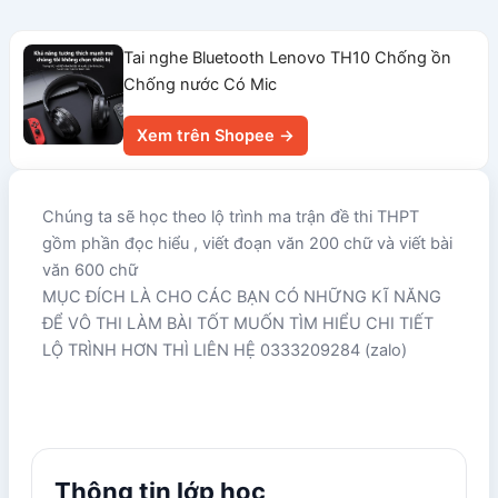
Tai nghe Bluetooth Lenovo TH10 Chống ồn
Chống nước Có Mic
Xem trên Shopee →
Chúng ta sẽ học theo lộ trình ma trận đề thi THPT
gồm phần đọc hiểu , viết đoạn văn 200 chữ và viết bài
văn 600 chữ
MỤC ĐÍCH LÀ CHO CÁC BẠN CÓ NHỮNG KĨ NĂNG
ĐỂ VÔ THI LÀM BÀI TỐT MUỐN TÌM HIỂU CHI TIẾT
LỘ TRÌNH HƠN THÌ LIÊN HỆ 0333209284 (zalo)
Thông tin lớp học