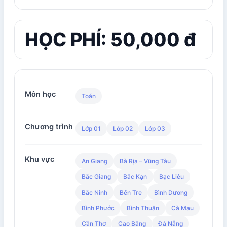
HỌC PHÍ: 50,000 đ
Môn học
Toán
Chương trình
Lớp 01
Lớp 02
Lớp 03
Khu vực
An Giang
Bà Rịa – Vũng Tàu
Bắc Giang
Bắc Kạn
Bạc Liêu
Bắc Ninh
Bến Tre
Bình Dương
Bình Phước
Bình Thuận
Cà Mau
Cần Thơ
Cao Bằng
Đà Nẵng