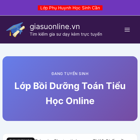
Skip
Lớp Phụ Huynh Học Sinh Cần
to
content
giasuonline.vn
Tim kiếm gia sư dạy kèm trực tuyến
ĐANG TUYỂN SINH
Lớp Bồi Dưỡng Toán Tiểu
Học Online