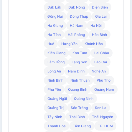
Đắk Lắk
Đắk Nông
Điện Biên
Đồng Nai
Đồng Tháp
Gia Lai
Hà Giang
Hà Nam
Hà Nội
Hà Tĩnh
Hải Phòng
Hòa Bình
Huế
Hưng Yên
Khánh Hòa
Kiên Giang
Kon Tum
Lai Châu
Lâm Đồng
Lạng Sơn
Lào Cai
Long An
Nam Định
Nghệ An
Ninh Bình
Ninh Thuận
Phú Thọ
Phú Yên
Quảng Bình
Quảng Nam
Quảng Ngãi
Quảng Ninh
Quảng Trị
Sóc Trăng
Sơn La
Tây Ninh
Thái Bình
Thái Nguyên
Thanh Hóa
Tiền Giang
TP. HCM