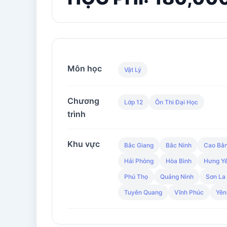
Môn học
Vật Lý
Chương
Lớp 12
Ôn Thi Đại Học
trình
Khu vực
Bắc Giang
Bắc Ninh
Cao Bằ
Hải Phòng
Hòa Bình
Hưng Y
Phú Thọ
Quảng Ninh
Sơn La
Tuyên Quang
Vĩnh Phúc
Yên