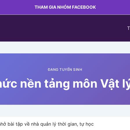
THAM GIA NHÓM FACEBOOK
T
ĐANG TUYỂN SINH
hức nền tảng môn Vật lý
ở bài tập về nhà quản lý thời gian, tự học