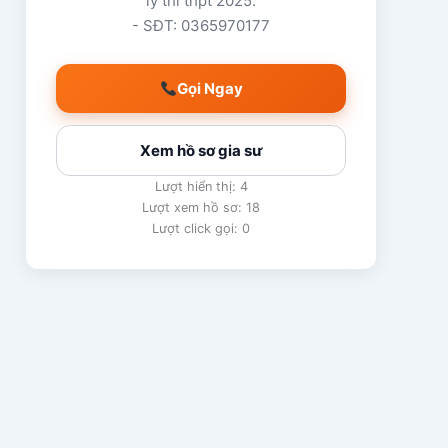
lý thi thpt 2025.
- SĐT: 0365970177
Gọi Ngay
Xem hồ sơ gia sư
Lượt hiển thị: 4
Lượt xem hồ sơ: 18
Lượt click gọi: 0