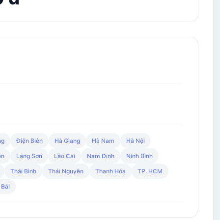
ng
Điện Biên
Hà Giang
Hà Nam
Hà Nội
ên
Lạng Sơn
Lào Cai
Nam Định
Ninh Bình
Thái Bình
Thái Nguyên
Thanh Hóa
TP. HCM
 Bái