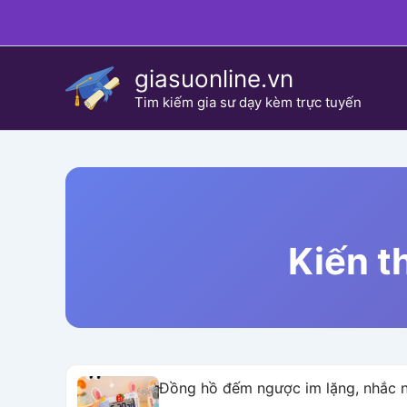
Skip
to
content
giasuonline.vn
Tim kiếm gia sư dạy kèm trực tuyến
Kiến t
Đồng hồ đếm ngược im lặng, nhắc nh