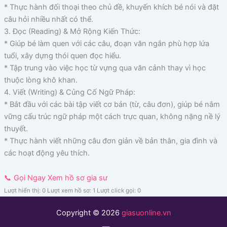
* Thực hành đối thoại theo chủ đề, khuyến khích bé nói và đặt
câu hỏi nhiều nhất có thể.
3. Đọc (Reading) & Mở Rộng Kiến Thức:
* Giúp bé làm quen với các câu, đoạn văn ngắn phù hợp lứa
tuổi, xây dựng thói quen đọc hiểu.
* Tập trung vào việc học từ vựng qua văn cảnh thay vì học
thuộc lòng khô khan.
4. Viết (Writing) & Củng Cố Ngữ Pháp:
* Bắt đầu với các bài tập viết cơ bản (từ, câu đơn), giúp bé nắm
vững cấu trúc ngữ pháp một cách trực quan, không nặng nề lý
thuyết.
* Thực hành viết những câu đơn giản về bản thân, gia đình và
các hoạt động yêu thích.
📞 Gọi Ngay
Xem hồ sơ gia sư
Lượt hiển thị: 0
Lượt xem hồ sơ: 1
Lượt click gọi: 0
Copyright © 2026
giasuonline.vn