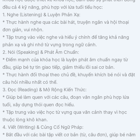
đều cả 4 kỹ năng, phù hợp với lứa tuổi tiểu học:
1. Nghe (Listening) & Luyện Phản Xạ:
* Thực hành nghe qua các bài hát, truyện ngắn và hội thoại
đơn giản, vui nhộn.
* Tập trung vào việc nghe và hiểu ý chính để tăng khả năng
phản xạ và ghi nhớ từ vựng trong ngữ cảnh.
2. Nói (Speaking) & Phát Âm Chuẩn:
* Điểm mạnh của khóa học là luyện phát âm chuẩn ngay từ
đầu, giúp bé tự tin giao tiếp, giảm thiểu lỗi sai cơ bản.
* Thực hành đối thoại theo chủ đề, khuyến khích bé nói và đặt
câu hỏi nhiều nhất có thể.
3. Đọc (Reading) & Mở Rộng Kiến Thức:
* Giúp bé làm quen với các câu, đoạn văn ngắn phù hợp lứa
tuổi, xây dựng thói quen đọc hiểu.
* Tập trung vào việc học từ vựng qua văn cảnh thay vì học
thuộc lòng khô khan.
4. Viết (Writing) & Củng Cố Ngữ Pháp:
* Bắt đầu với các bài tập viết cơ bản (từ, câu đơn), giúp bé nắm