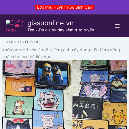
Skip
Lớp Phụ Huynh Học Sinh Cần
to
content
giasuonline.vn
Tim kiếm gia sư dạy kèm trực tuyến
ĐANG TUYỂN SINH
khóa online 1 kèm 1 môn tiếng anh xây dựng nền tảng vững
chắc cho các bé tiểu học