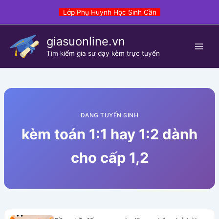
Skip
Lớp Phụ Huynh Học Sinh Cần
to
content
giasuonline.vn
Tim kiếm gia sư dạy kèm trực tuyến
ĐANG TUYỂN SINH
kèm toán 1:1 hay 1:2 dành
cho cấp 1,2