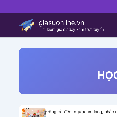
Skip
to
content
giasuonline.vn
Tim kiếm gia sư dạy kèm trực tuyến
HỌC
Đồng hồ đếm ngược im lặng, nhắc nh