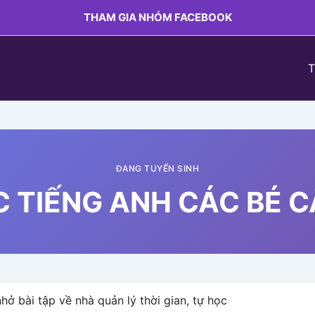
THAM GIA NHÓM FACEBOOK
T
ĐANG TUYỂN SINH
 TIẾNG ANH CÁC BÉ C
ở bài tập về nhà quản lý thời gian, tự học