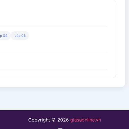
p 04
Lớp 05
Copyright © 2026
giasuonline.vn