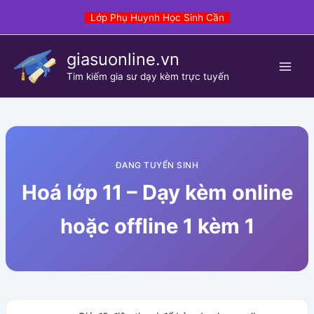
Skip
Lớp Phụ Huynh Học Sinh Cần
to
content
giasuonline.vn
Tim kiếm gia sư dạy kèm trực tuyến
ĐANG TUYỂN SINH
Hoá lớp 11 – Dạy kèm online
hoặc offline 1 kèm 1