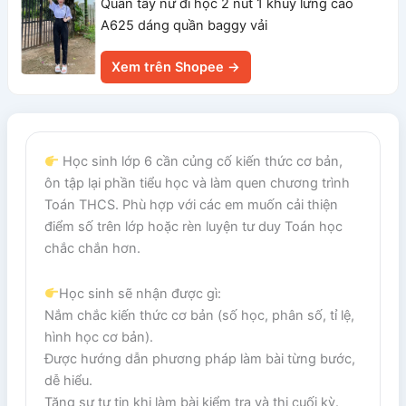
Quần tây nữ đi học 2 nút 1 khuy lưng cao
A625 dáng quần baggy vải
Xem trên Shopee →
Học sinh lớp 6 cần củng cố kiến thức cơ bản,
ôn tập lại phần tiểu học và làm quen chương trình
Toán THCS. Phù hợp với các em muốn cải thiện
điểm số trên lớp hoặc rèn luyện tư duy Toán học
chắc chắn hơn.
Học sinh sẽ nhận được gì:
Nắm chắc kiến thức cơ bản (số học, phân số, tỉ lệ,
hình học cơ bản).
Được hướng dẫn phương pháp làm bài từng bước,
dễ hiểu.
Tăng sự tự tin khi làm bài kiểm tra và thi cuối kỳ.