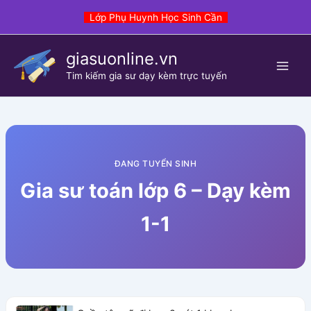
Skip
Lớp Phụ Huynh Học Sinh Cần
to
content
giasuonline.vn
Tim kiếm gia sư dạy kèm trực tuyến
ĐANG TUYỂN SINH
Gia sư toán lớp 6 – Dạy kèm
1-1