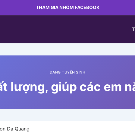
THAM GIA NHÓM FACEBOOK
T
ĐANG TUYỂN SINH
t lượng, giúp các em 
Neon Dạ Quang