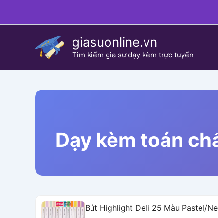
Skip
to
content
giasuonline.vn
Tim kiếm gia sư dạy kèm trực tuyến
Dạy kèm toán chấ
Bút Highlight Deli 25 Màu Pastel/