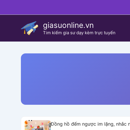
Skip
to
content
giasuonline.vn
Tim kiếm gia sư dạy kèm trực tuyến
Đồng hồ đếm ngược im lặng, nhắc nh