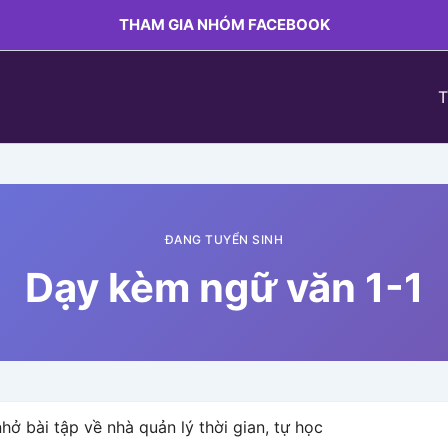
THAM GIA NHÓM FACEBOOK
T
ĐANG TUYỂN SINH
Dạy kèm ngữ văn 1-1
ở bài tập về nhà quản lý thời gian, tự học