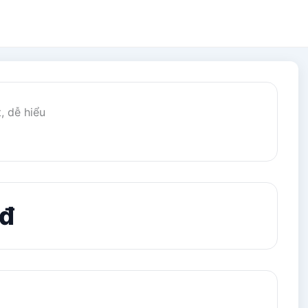
, dễ hiểu
 đ