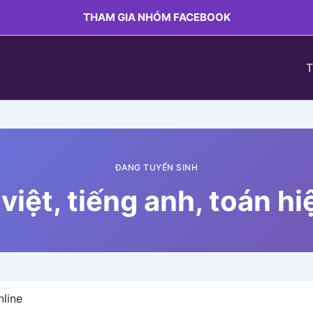
THAM GIA NHÓM FACEBOOK
T
ĐANG TUYỂN SINH
việt, tiếng anh, toán h
nline