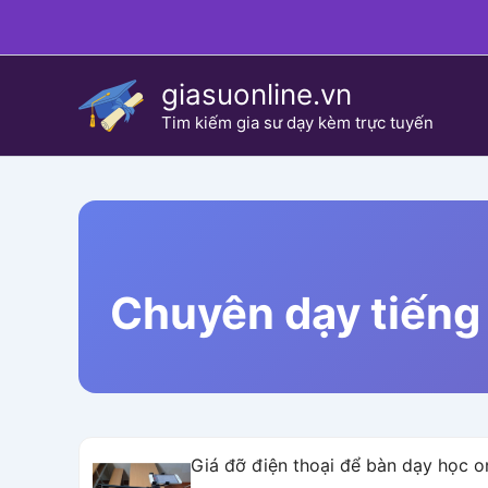
Skip
to
content
giasuonline.vn
Tim kiếm gia sư dạy kèm trực tuyến
Chuyên dạy tiếng 
Giá đỡ điện thoại để bàn dạy học o