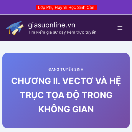
Skip
Lớp Phụ Huynh Học Sinh Cần
to
content
giasuonline.vn
Tim kiếm gia sư dạy kèm trực tuyến
ĐANG TUYỂN SINH
CHƯƠNG II. VECTƠ VÀ HỆ
TRỤC TỌA ĐỘ TRONG
KHÔNG GIAN