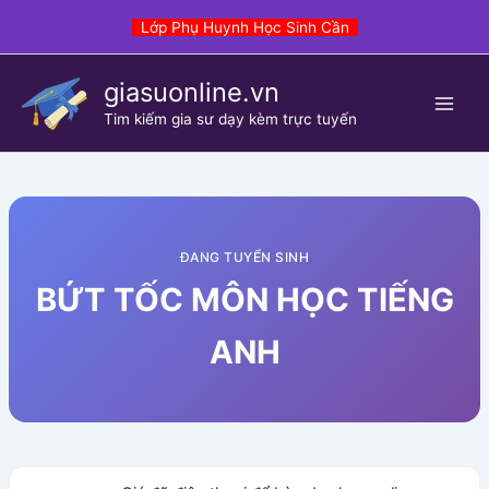
Skip
Lớp Phụ Huynh Học Sinh Cần
to
content
giasuonline.vn
Tim kiếm gia sư dạy kèm trực tuyến
ĐANG TUYỂN SINH
BỨT TỐC MÔN HỌC TIẾNG
ANH