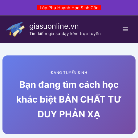
Skip
Lớp Phụ Huynh Học Sinh Cần
to
content
giasuonline.vn
Tim kiếm gia sư dạy kèm trực tuyến
ĐANG TUYỂN SINH
Bạn đang tìm cách học
khác biệt BẢN CHẤT TƯ
DUY PHẢN XẠ