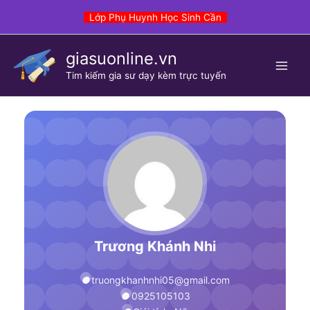
Skip
Lớp Phụ Huynh Học Sinh Cần
to
content
giasuonline.vn
Tim kiếm gia sư dạy kèm trực tuyến
Trương Khánh Nhi
truongkhanhnhi05@gmail.com
0925105103