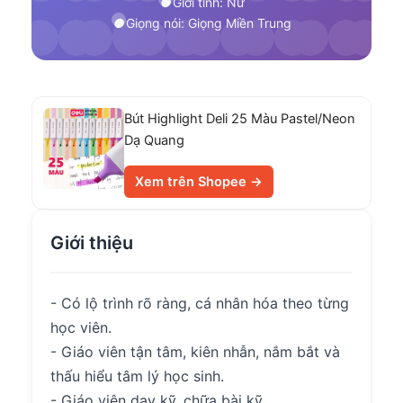
Giới tính: Nữ
Giọng nói: Giọng Miền Trung
Bút Highlight Deli 25 Màu Pastel/Neon
Dạ Quang
Xem trên Shopee →
Giới thiệu
- Có lộ trình rõ ràng, cá nhân hóa theo từng
học viên.
- Giáo viên tận tâm, kiên nhẫn, nắm bắt và
thấu hiểu tâm lý học sinh.
- Giáo viên dạy kỹ, chữa bài kỹ.