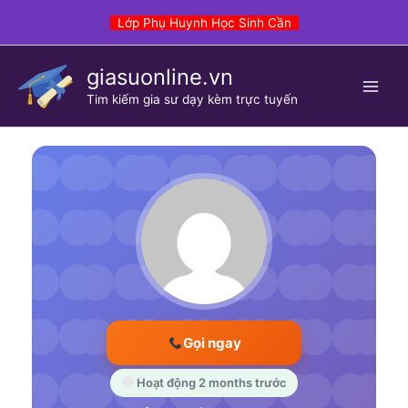
Skip
Lớp Phụ Huynh Học Sinh Cần
to
content
giasuonline.vn
Tim kiếm gia sư dạy kèm trực tuyến
Gọi ngay
Hoạt động 2 months trước